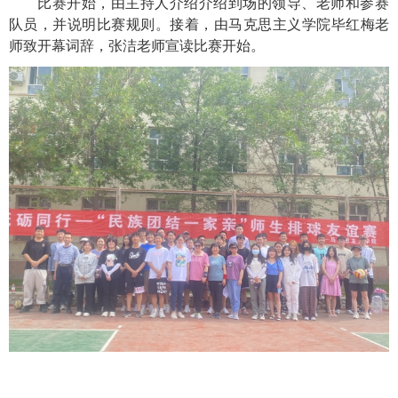
比赛开始，由主持人介绍介绍到场的领导、老师和参赛
队员，并
说明
比赛规则。接着，由马克思主义学院毕红梅老
师致开幕词辞，张洁老师宣读比赛开始。