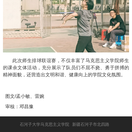
此次师生排球联谊赛，不仅丰富了马克思主义学院师生
的课余文体活动，充分展示了队员们不屈不挠、勇于拼搏的
精神面貌，还营造出文明和谐、健康向上的学院文化氛围。
图文/孟小敏、雷婉
审核：邓昌豫
石河子大学马克思主义学院
新疆石河子市北四路