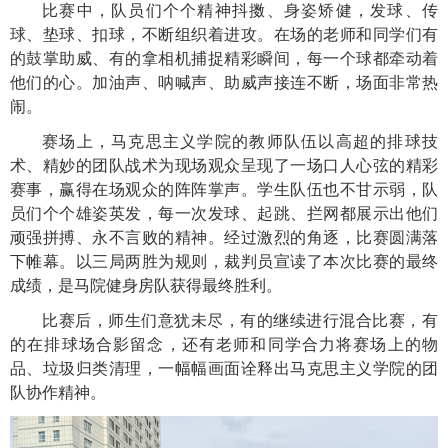
比赛中，队员们个个精神抖擞、身姿矫健，发球、传
球、垫球、扣球，不断组织着进攻。在场的老师和同学们有
的鼓掌助威、有的拿相机捕捉精彩瞬间，每一个球都牵动着
他们的心。加油声、呐喊声、助威声接连不断，场面非常热
闹。
赛场上，马克思主义学院的教师队伍
以
高超的排球技
术、精妙的团队战术为现场观众呈现了一场口人心弦的精彩
赛事，赢得在场观众的阵阵掌声。学生队伍也不甘示弱，队
员们个个雄姿英发，每一次发球、起跳、拦网都展示出他们
顽强拼搏、永不言败的精神。经过激烈的角逐，比赛圆满落
下帷幕。以三局两胜为规则，裁判员宣读了本次比赛的最终
成绩，是
马院健身房
队获得最终胜利。
比赛后，师生们意犹未尽，有的继续进行混合比赛，有
的在排球场合影留念，还有老师和同学合力将赛场上的物
品、垃圾归类清理，一幅幅画面诠释出马克思主义学院的团
队协作精神。